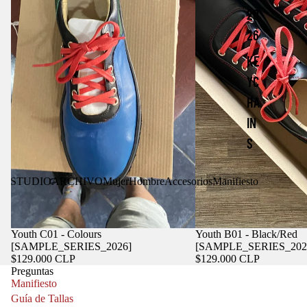
S
20
E
R
26
I
E
KE
S
YC
2
0
HA
2
IN
6
S
STUDIO
ARCHIVO
Mujer
Hombre
Accesorios
Manifiesto
Youth C01 - Colours
Youth B01 - Black/Red
[SAMPLE_SERIES_2026]
[SAMPLE_SERIES_202
$129.000 CLP
$129.000 CLP
Preguntas
Manifiesto
Guía de Tallas