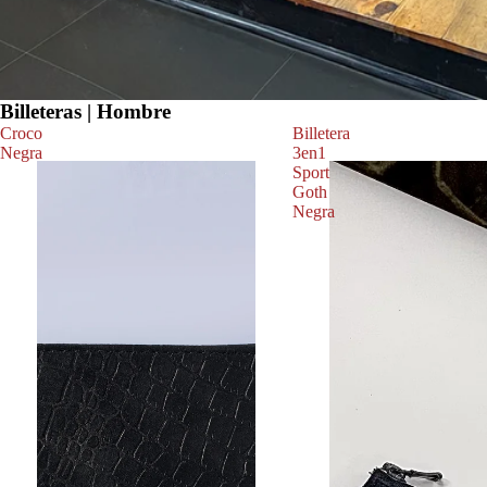
Billeteras | Hombre
Croco
Billetera
Negra
3en1
Sport
Goth
Negra